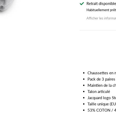
Retrait disponibl
Habituellement prê
Afficher les informa
Chaussettes en 
Pack de 3 paires
Maintien de la ch
Talon articulé
Jacquard logo S
Taille unique (E
53% COTON / 