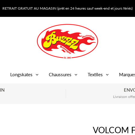
RETRAIT GRATUIT AU MAGASIN (prêt en 24 heures sauf week-end et jours fériés)
Longskates
Chaussures
Textiles
Marque
IN
ENVO
Livraison offe
VOLCOM F