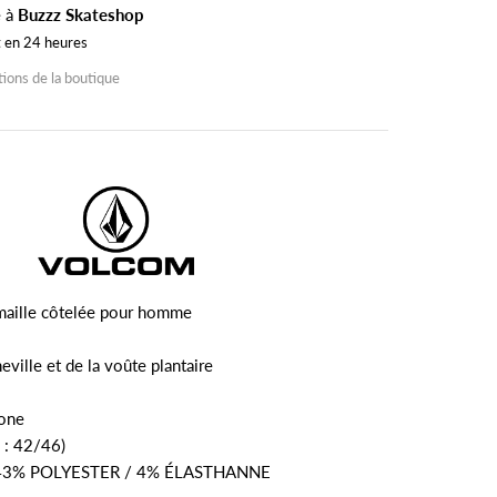
e à
Buzzz Skateshop
t en 24 heures
tions de la boutique
maille côtelée pour homme
eville et de la voûte plantaire
tone
U : 42/46)
43% POLYESTER / 4% ÉLASTHANNE