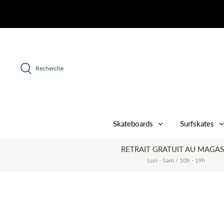
Passer
au
contenu
Recherche
Skateboards
Surfskates
RETRAIT GRATUIT AU MAGAS
Lun - Sam / 10h - 19h