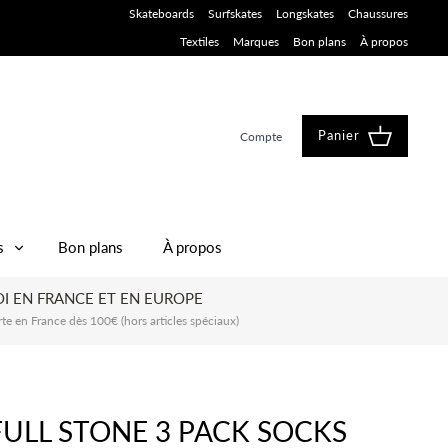
Skateboards
Surfskates
Longskates
Chaussures
Textiles
Marques
Bon plans
À propos
Panier
Compte
s
Bon plans
À propos
I EN FRANCE ET EN EUROPE
rte en France dès 100€ (hors articles spéciaux)
ULL STONE 3 PACK SOCKS