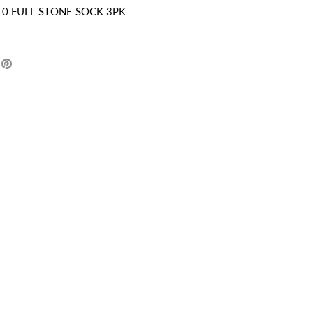
610 FULL STONE SOCK 3PK
er
weeter
Épingler