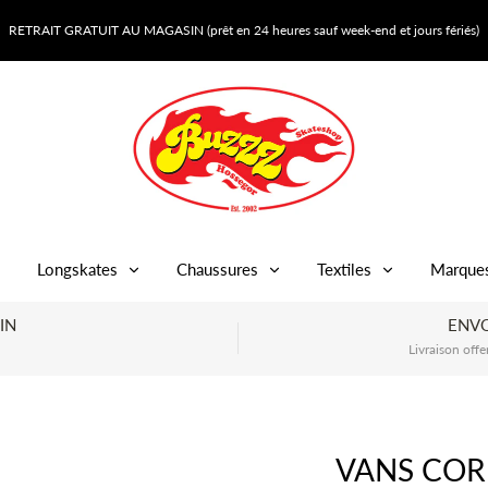
RETRAIT GRATUIT AU MAGASIN (prêt en 24 heures sauf week-end et jours fériés)
Longskates
Chaussures
Textiles
Marque
IN
ENVO
Livraison offe
VANS CORE