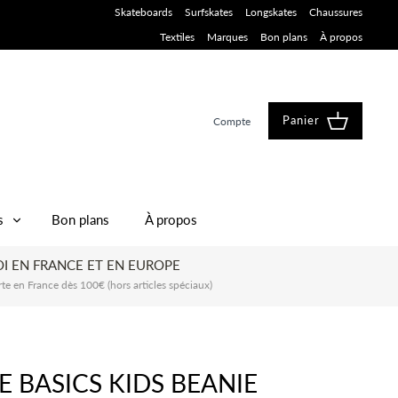
Skateboards
Surfskates
Longskates
Chaussures
Textiles
Marques
Bon plans
À propos
Panier
Compte
s
Bon plans
À propos
I EN FRANCE ET EN EUROPE
rte en France dès 100€ (hors articles spéciaux)
 BASICS KIDS BEANIE