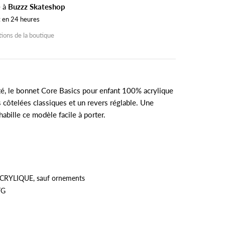
e à
Buzzz Skateshop
t en 24 heures
tions de la boutique
té, le bonnet Core Basics pour enfant 100% acrylique
s côtelées classiques et un revers réglable. Une
abille ce modèle facile à porter.
CRYLIQUE, sauf ornements
TG