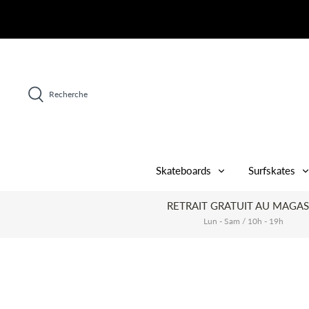
Passer
au
contenu
Recherche
Skateboards
Surfskates
RETRAIT GRATUIT AU MAGAS
Lun - Sam / 10h - 19h