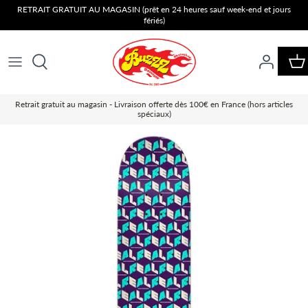
Passer
RETRAIT GRATUIT AU MAGASIN (prêt en 24 heures sauf week-end et jours
fériés)
au
contenu
Retrait gratuit au magasin - Livraison offerte dès 100€ en France (hors articles
spéciaux)