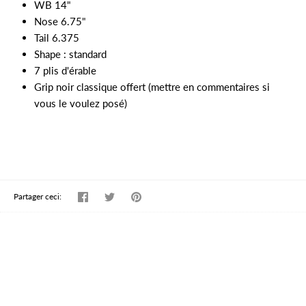
WB 14"
Nose 6.75"
Tail 6.375
Shape : standard
7 plis d'érable
Grip noir classique offert (mettre en commentaires si
vous le voulez posé)
Partager
Tweeter
Épingler
Partager ceci: