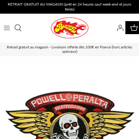
Passer
RETRAIT GRATUIT AU MAGASIN (prêt en 24 heures sauf week-end et jours
fériés)
au
contenu
Retrait gratuit au magasin - Livraison offerte dès 100€ en France (hors articles
spéciaux)