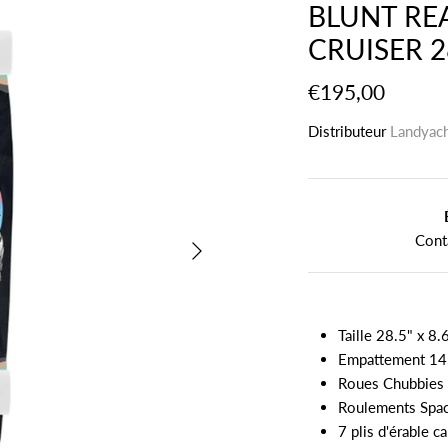
BLUNT REA
CRUISER 28
€195,00
Distributeur
Landyac
Cont
Taille 28.5" x 8.
Empattement 14
Roues Chubbie
Roulements Spac
7 plis d'érable c