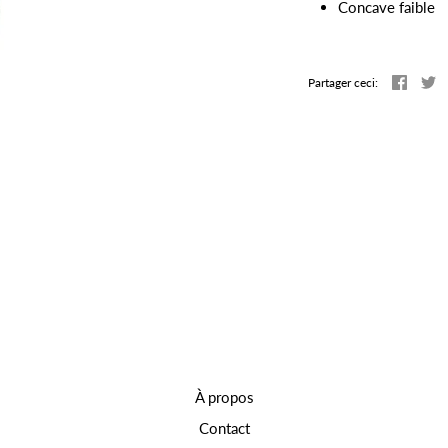
Concave faible
Partag
T
Partager ceci:
À propos
Contact