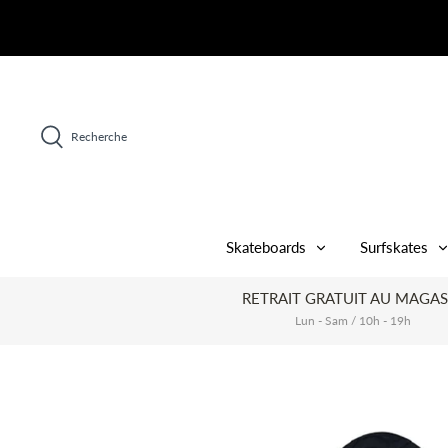
Passer
au
contenu
Recherche
Skateboards
Surfskates
RETRAIT GRATUIT AU MAGAS
Lun - Sam / 10h - 19h