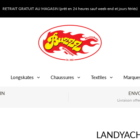
RETRAIT GRATUIT AU MAGASIN (prêt en 24 heures sauf week-end et jours fériés)
Longskates
Chaussures
Textiles
Marque
IN
ENVO
Livraison offe
LANDYACH