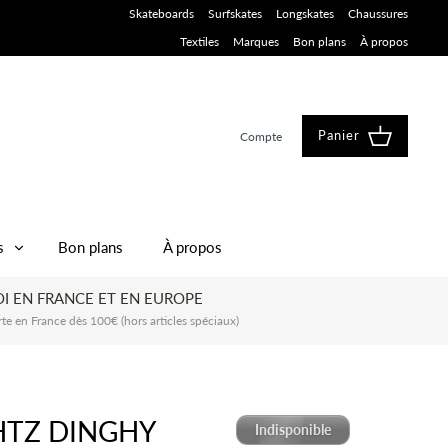
Skateboards
Surfskates
Longskates
Chaussures
Textiles
Marques
Bon plans
À propos
Panier
Compte
s
Bon plans
À propos
I EN FRANCE ET EN EUROPE
rte en France dès 100€ (hors articles spéciaux)
TZ DINGHY
Indisponible