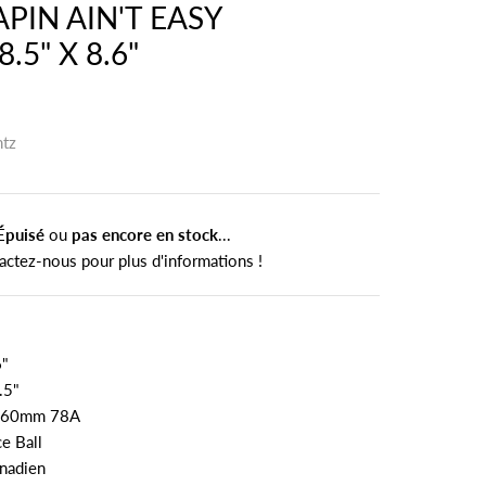
PIN AIN'T EASY
.5" X 8.6"
htz
Épuisé
ou
pas encore en stock
...
actez-nous pour plus d'informations !
6"
.5"
s 60mm
78
A
e Ball
anadien