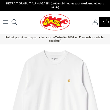
Passer
RETRAIT GRATUIT AU MAGASIN (prêt en 24 heures sauf week-end et jours
fériés)
au
contenu
Retrait gratuit au magasin - Livraison offerte dès 100€ en France (hors articles
spéciaux)