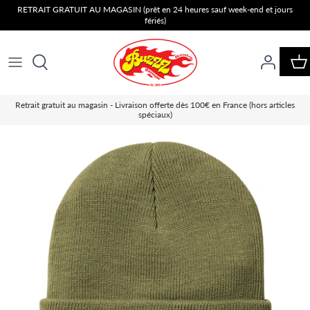
Passer
RETRAIT GRATUIT AU MAGASIN (prêt en 24 heures sauf week-end et jours
fériés)
au
contenu
Retrait gratuit au magasin - Livraison offerte dès 100€ en France (hors articles
spéciaux)