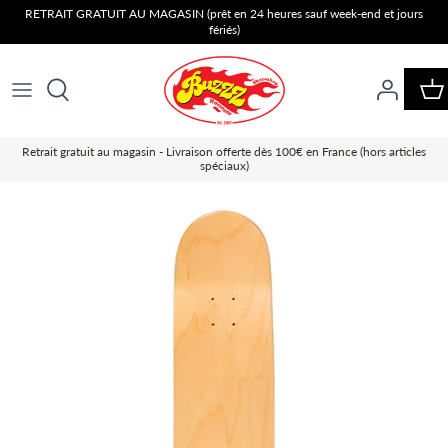
Passer
RETRAIT GRATUIT AU MAGASIN (prêt en 24 heures sauf week-end et jours
fériés)
au
contenu
Retrait gratuit au magasin - Livraison offerte dès 100€ en France (hors articles
spéciaux)