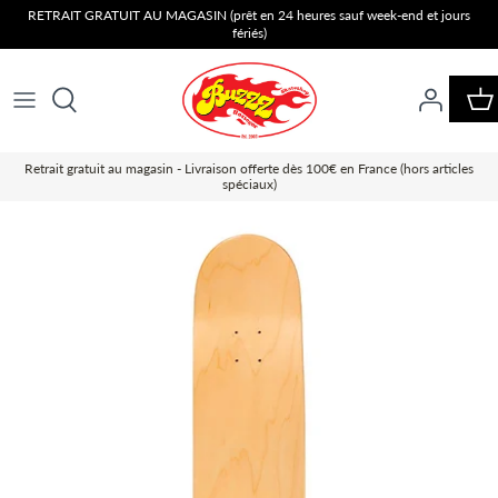
Passer
RETRAIT GRATUIT AU MAGASIN (prêt en 24 heures sauf week-end et jours
fériés)
au
contenu
Retrait gratuit au magasin - Livraison offerte dès 100€ en France (hors articles
spéciaux)